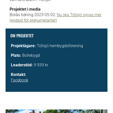
Projektet i media
Borås tidning 2023-05-02:
Nu ska Töllsjö synas mer
(endast för prenumeranter)
OM PROJEKTET
Projektägare:
Töllsjö hembygdsförening
Plats:
Bollebygd
Leaderstöd:
9 939 kr
Kontakt:
Facebook