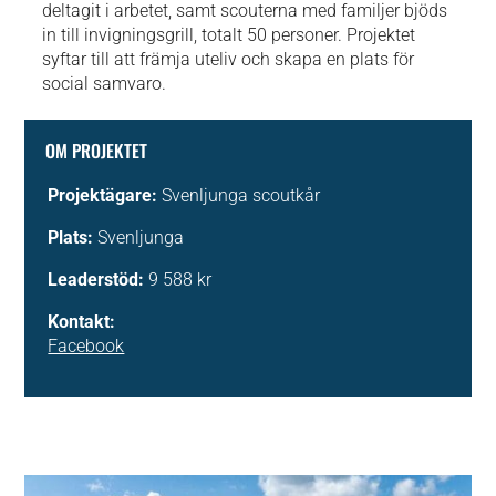
deltagit i arbetet, samt scouterna med familjer bjöds
in till invigningsgrill, totalt 50 personer. Projektet
syftar till att främja uteliv och skapa en plats för
social samvaro.
OM PROJEKTET
Projektägare:
Svenljunga scoutkår
Plats:
Svenljunga
Leaderstöd:
9 588 kr
Kontakt:
Facebook