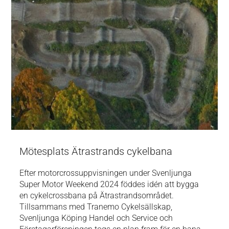
Mötesplats Ätrastrands cykelbana
Efter motorcrossuppvisningen under Svenljunga
Super Motor Weekend 2024 föddes idén att bygga
en cykelcrossbana på Ätrastrandsområdet.
Tillsammans med Tranemo Cykelsällskap,
Svenljunga Köping Handel och Service och