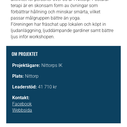
terapi är en skonsam form av övningar som
förbättrar hållning och minskar smärta, vilket
passar målgruppen bättre än yoga.
Föreningen har fräschat upp lokalen och köpt in
ljudanläggning, ljuddämpande gardiner samt bättre
ljus inför workshopen.
OM PROJEKTET
Projektägare:
Nittorps IK
Plats:
Nittorp
Leaderstöd:
41 710 kr
Kontakt:
Facebook
Webbsida