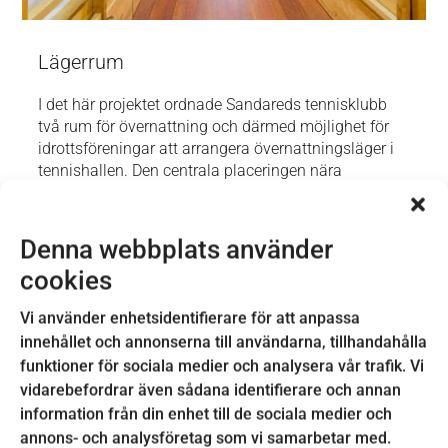
Lägerrum
I det här projektet ordnade Sandareds tennisklubb
två rum för övernattning och därmed möjlighet för
idrottsföreningar att arrangera övernattningsläger i
tennishallen. Den centrala placeringen nära
segelklubb, scoutstuga, badplats och simhall gör
hallen idealisk för sommarläger, träningshelger och
flerdagarskurser för tränare och ledare.
Denna webbplats använder
cookies
OM PROJEKTET
Vi använder enhetsidentifierare för att anpassa
Projektägare:
Sandareds tennisklubb
innehållet och annonserna till användarna, tillhandahålla
funktioner för sociala medier och analysera vår trafik. Vi
Plats:
Sandared
vidarebefordrar även sådana identifierare och annan
Leaderstöd:
35 088 kr
information från din enhet till de sociala medier och
annons- och analysföretag som vi samarbetar med.