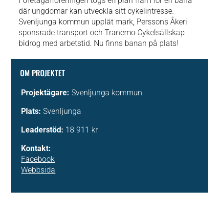
Företagarföreningen togs en plan fram för en bana
där ungdomar kan utveckla sitt cykelintresse.
Svenljunga kommun upplät mark, Perssons Åkeri
sponsrade transport och Tranemo Cykelsällskap
bidrog med arbetstid. Nu finns banan på plats!
OM PROJEKTET
Projektägare:
Svenljunga kommun
Plats:
Svenljunga
Leaderstöd:
18 911 kr
Kontakt:
Facebook
Webbsida