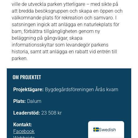
ville de utveckla parken ytterligare – med sikte på
att bredda besöksgruppen och skapa en öppen och
välkomnande plats för rekreation och samvaro. I
satsningen ingick att anlägga en naturlekplats för
barn, förbättra tillgängligheten genom ny
beläggning på gångvägar, skapa
informationsskyltar som levandegör parkens
historia, samt att anlägga en rabatt vid entrén till
parken.
OM PROJEKTET
Projektägare:
Bygdegårdsföreningen Årås kvarn
Plats:
Dalum
Leaderstöd:
23 508 kr
English
Kontakt:
Swedish
Facebook