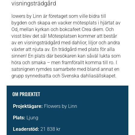
visningsträdgård
lowers by Linn är företaget som ville bidra till
bygden och skapa en vacker mötesplats i hjärtat av
Od, mellan kyrkan och bokcafeet Crea diem. Och
visst blev det så! Mötesplatsen kommer att består
av en visningsträdgård med dahlior, liljor och andra
växter att njuta av. En trädgård med plats för alla
sinnen! En plats där besökaren kan såväl lukta som
höra och smaka – men framförallt komma till ro. I
satsnignen rymdes samarbete med bland annat en
grupp synnedsatta och Svenska dahliasällskapet.
OM PROJEKTET
Projektägare:
Flowers by Linn
Plats:
Ljung
Leaderstöd:
21 838 kr