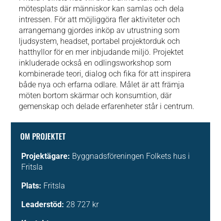
mötesplats där människor kan samlas och dela
intressen. För att möjliggöra fler aktiviteter och
arrangemang gjordes inköp av utrustning som
ljudsystem, headset, portabel projektorduk och
hatthyllor för en mer inbjudande miljö. Projektet
inkluderade också en odlingsworkshop som
kombinerade teori, dialog och fika för att inspirera
både nya och erfarna odlare. Målet är att främja
möten bortom skärmar och konsumtion, där
gemenskap och delade erfarenheter står i centrum.
OM PROJEKTET
Projektägare:
Byggnadsföreningen Folkets hus i
Fritsla
Plats:
Fritsla
Leaderstöd:
28 727 kr