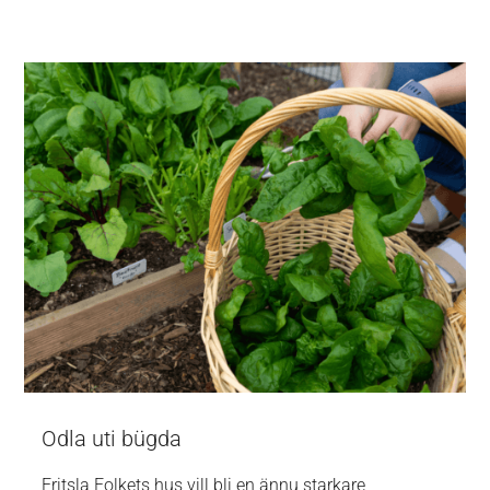
Odla uti bügda
Fritsla Folkets hus vill bli en ännu starkare