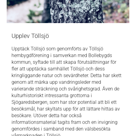
Upplev Töllsjö
Upptäck Töllsjö som genomförts av Töllsjö
hembygdförening i samverkan med Bollebygds
kommun, syftade till att skapa förutsättningar för
fler att upptäcka samhället Töllsjö och dess
kringliggande natur och sevärdheter. Detta har skett
genom att märka upp vandringsleder med
varierande sträckning och svårighetsgrad. Även de
kulturhistoriskt intressanta grottorna i
Sjögaredsbergen, som har stor potential att bli ett
besöksmål, har skyltats upp för att lättare hittas av
besökare. Utöver detta har också
informationsmaterial tagits fram och en invigning
genomfördes i samband med den välsbesökta
vårmarknaden i Töllsjö.