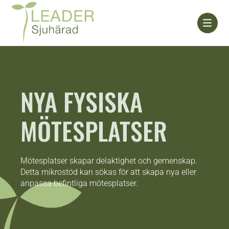
Skip
to
content
NYA FYSISKA
MÖTESPLATSER
Mötesplatser skapar delaktighet och gemenskap.
Detta mikrostöd kan sökas för att skapa nya eller
anpassa befintliga mötesplatser.