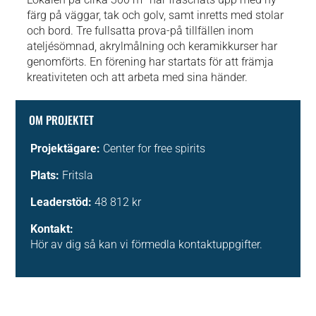
färg på väggar, tak och golv, samt inretts med stolar
och bord. Tre fullsatta prova-på tillfällen inom
ateljésömnad, akrylmålning och keramikkurser har
genomförts. En förening har startats för att främja
kreativiteten och att arbeta med sina händer.
OM PROJEKTET
Projektägare:
Center for free spirits
Plats:
Fritsla
Leaderstöd:
48 812 kr
Kontakt:
Hör av dig så kan vi förmedla kontaktuppgifter.