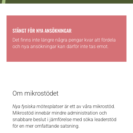
STÄNGT FÖR NYA ANSÖKNINGAR
Det finns inte längre några pengar kvar att fördela
och nya ansökningar kan därför inte tas emot.
Om mikrostödet
Nya fysiska mötesplatser
är ett av våra mikrostöd.
Mikrostöd innebär mindre administration och
snabbare beslut i jämförelse med söka leaderstöd
för en mer omfattande satsning.