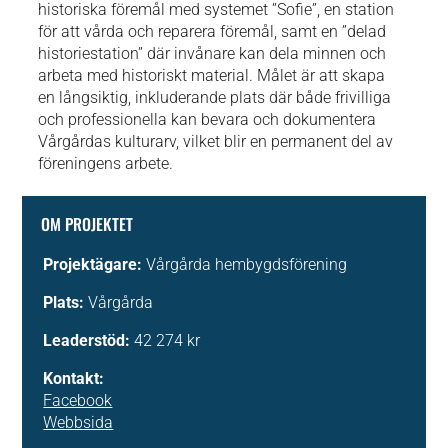
historiska föremål med systemet ”Sofie”, en station
för att vårda och reparera föremål, samt en ”delad
historiestation” där invånare kan dela minnen och
arbeta med historiskt material. Målet är att skapa
en långsiktig, inkluderande plats där både frivilliga
och professionella kan bevara och dokumentera
Vårgårdas kulturarv, vilket blir en permanent del av
föreningens arbete.
OM PROJEKTET
Projektägare:
Vårgårda hembygdsförening
Plats:
Vårgårda
Leaderstöd:
42 274 kr
Kontakt:
Facebook
Webbsida