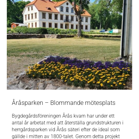
Åråsparken – Blommande mötesplats
Bygdegårdsföreningen Årås kvarn har under ett
antal år arbetat med att återställa grundstrukturen i
herrgårdsparken vid Årås säteri efter de ideal som
gällde i mitten av 1800-talet. Genom detta projekt