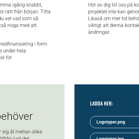
 komma igång snabbt,
Hör av dig till oss på k
 rätt från början. Titta
projektet inte kan geno
 du vet vad som så
Likaså om mer tid behö
kså noga med att
viktigt att denna konta
ändringar.
edfinansiering i form
de under hela
er för
LADDA NER:
behöver
Logotyper.png
 sig åt mellan olika
utifrån just det
Logotyper.jpg