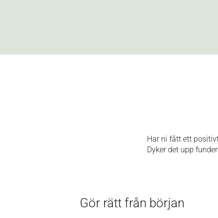
Har ni fått ett positi
Dyker det upp funderi
Gör rätt från början