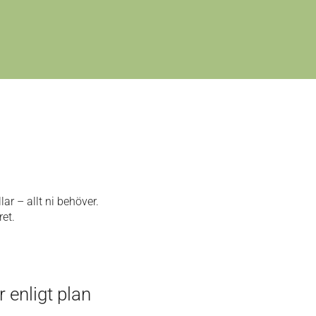
ar – allt ni behöver.
oret.
r enligt plan