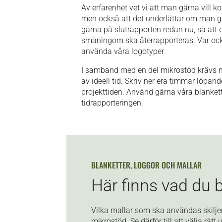
Av erfarenhet vet vi att man gärna vill
men också att det underlättar om man gör
gärna på slutrapporten redan nu, så att
småningom ska återrapporteras. Var oc
använda våra logotyper
I samband med en del mikrostöd krävs m
av ideell tid. Skriv ner era timmar löpan
projekttiden. Använd gärna våra blankett
tidrapporteringen.
BLANKETTER, LOGGOR OCH MALLAR
Här finns vad du 
Vilka mallar som ska användas skiljer
mikrostöd. Se därför till att välja rätt 