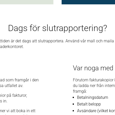
Dags för slutrapportering?
kttiden är det dags att slutrapportera. Använd vår mall och maila 
eaderkontoret.
Var noga med 
r vad som framgår i den
Förutom fakturakopior 
a utfallet av.
du ladda ner från inter
framgå:
or på fakturor,
Betalningsdatum
s in.
Betalt belopp
r vi att boka in ett
Avsändare (vilket kon