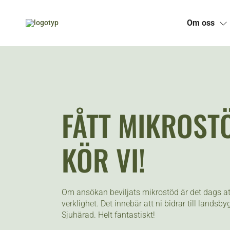
Om oss
Skip
to
content
FÅTT MIKROST
KÖR VI!
Om ansökan beviljats mikrostöd är det dags att 
verklighet. Det innebär att ni bidrar till landsb
Sjuhärad. Helt fantastiskt!