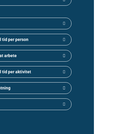
l tid per person
at arbete
 tid per aktivitet
stning