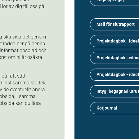
ör av dig till oss på
Mall för slutrapport
ng ska visa det genom
Projektdagbok - ideel
t ladda ner på denna
, informationsblad och
oret om ni är osäkra
Projektdagbok: avlön
Projektdagbok - ideell
på rätt sätt.
 minst samma storlek,
av de eventuellt andra
Intyg: begagnad utru
bbsida, i samma
ebbsida kan du läsa
Körjournal