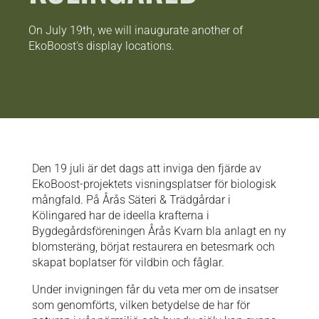
On July 19th, we will inaugurate another of
EkoBoost's display locations.
Den 19 juli är det dags att inviga den fjärde av
EkoBoost-projektets visningsplatser för biologisk
mångfald. På Årås Säteri & Trädgårdar i
Kölingared har de ideella krafterna i
Bygdegårdsföreningen Årås Kvarn bla anlagt en ny
blomsteräng, börjat restaurera en betesmark och
skapat boplatser för vildbin och fåglar.
Under invigningen får du veta mer om de insatser
som genomförts, vilken betydelse de har för