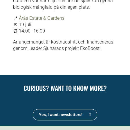
naturen i vår närmiljö och hur du själv kan gynna
biologisk mångfald på din egen plats.
📍
Årås Estate & Gardens
📅 19 juli
⏰ 14.00–16.00
Arrangemanget är kostnadsfritt och finanserieras
genom Leader Sjuhärads projekt EkoBoost!
CURIOUS? WANT TO KNOW MORE?
Yes, I want newsletters!