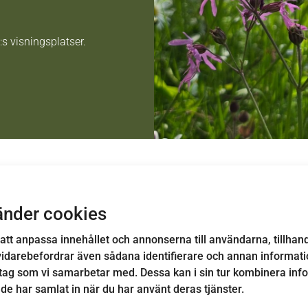
:s visningsplatser.
n fjärde av EkoBoost-projektets visningsplatser för biologisk mån
i Bygdegårdsföreningen Årås Kvarn bla anlagt en ny blomsteräng,
änder cookies
r.
att anpassa innehållet och annonserna till användarna, tillhand
 de insatser som genomförts, vilken betydelse de har för naturen
vidarebefordrar även sådana identifierare och annan information
n plats.
tag som vi samarbetar med. Dessa kan i sin tur kombinera in
 de har samlat in när du har använt deras tjänster.