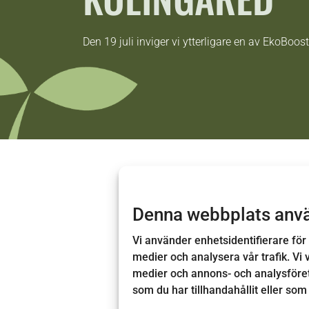
Den 19 juli inviger vi ytterligare en av EkoBoost
Den 19 juli är det dags att inviga de
Kölingared har de ideella krafterna 
Denna webbplats anv
skapat boplatser för vildbin och fågla
Vi använder enhetsidentifierare för 
Under invigningen får du veta mer om
medier och analysera vår trafik. Vi 
gynna biologisk mångfald på din ege
medier och annons- och analysföre
📍
Årås Säteri & Trädgårdar
som du har tillhandahållit eller som
📅 19 juli