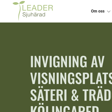
Om oss
Skip
to
content
INVIGNING AV
VISNINGSPLAT
SÄTERI & TRÄ
KÖLINGARED