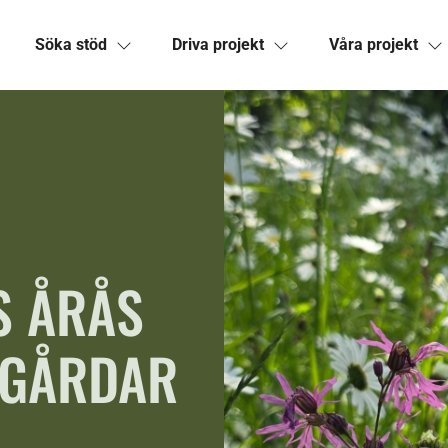
Söka stöd
Driva projekt
Våra projekt
S ÅRÅS
DGÅRDAR