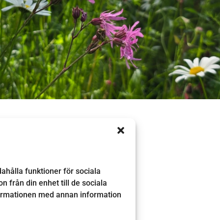
gfald. På Årås Säteri & Trädgårdar i
 börjat restaurera en betesmark och
ahålla funktioner för sociala
 i vår närmiljö och hur du själv kan
 från din enhet till de sociala
formationen med annan information