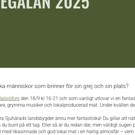
EGALAN 2025
ka människor som brinner för sin grej och sin plats?
Dalsjöfors
den 18/9 kl 16-21 och som vanligt utlovar vi en fantas
are, grymma musiker och lokalproducerad mat. Under kvällen del
göra Sjuhärads landsbygder ännu mer fantastiska! Du gillar att nä
u burit på ett tag. Eller så är du redan där, men väldigt sugen p
gel med likasinnade och god lokal mat i en härlig atmosfär – vem 