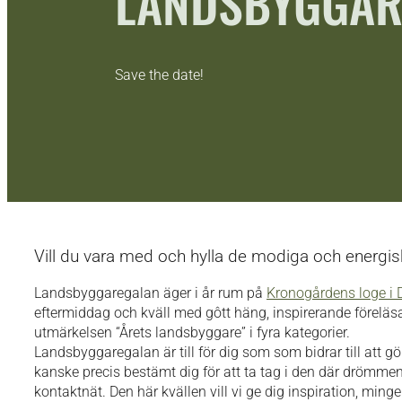
LANDSBYGGAR
Save the date!
Vill du vara med och hylla de modiga och energis
Landsbyggaregalan äger i år rum på
Kronogårdens loge i 
eftermiddag och kväll med gôtt häng, inspirerande föreläs
utmärkelsen “Årets landsbyggare” i fyra kategorier.
Landsbyggaregalan är till för dig som som bidrar till att 
kanske precis bestämt dig för att ta tag i den där drömmen d
kontaktnät. Den här kvällen vill vi ge dig inspiration, min