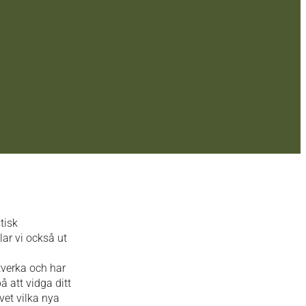
tisk
ar vi också ut
tverka och har
å att vidga ditt
vet vilka nya