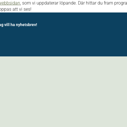
webbsidan
, som vi uppdaterar löpande. Där hittar du fram progr
oppas att vi ses!
ag vill ha nyhetsbrev!