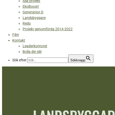
Alla projekt
EkoBoost!
Generation D
Landsbyggare
Redo
Projekt genomförda 2014-2022
Film
Kontakt
Leaderkontoret
Bolla din idé
Sök efter:
Sökknapp