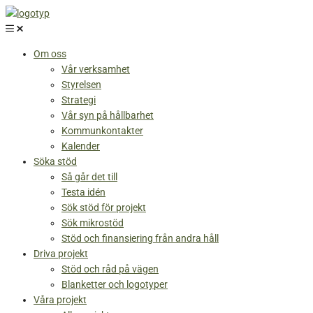
Skip
to
content
Om oss
Vår verksamhet
Styrelsen
Strategi
Vår syn på hållbarhet
Kommunkontakter
Kalender
Söka stöd
Så går det till
Testa idén
Sök stöd för projekt
Sök mikrostöd
Stöd och finansiering från andra håll
Driva projekt
Stöd och råd på vägen
Blanketter och logotyper
Våra projekt