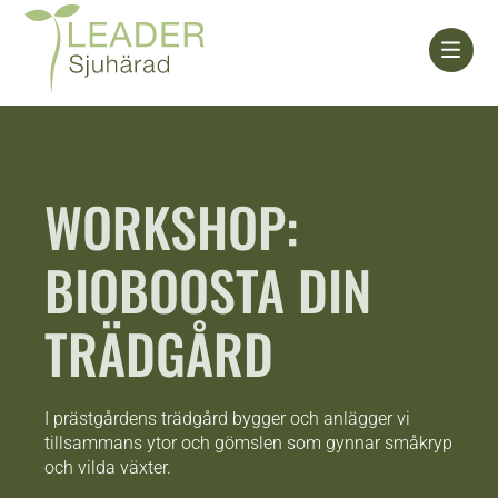
Skip
to
content
WORKSHOP:
BIOBOOSTA DIN
TRÄDGÅRD
I prästgårdens trädgård bygger och anlägger vi
tillsammans ytor och gömslen som gynnar småkryp
och vilda växter.