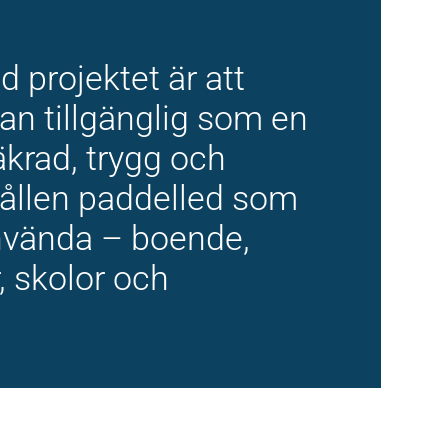
d projektet är att
an tillgänglig som en
äkrad, trygg och
llen paddelled som
använda – boende,
, skolor och