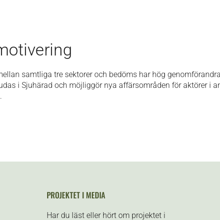
motivering
mellan samtliga tre sektorer och bedöms har hög genomförandrak
bjudas i Sjuhärad och möjliggör nya affärsområden för aktörer i an
.
PROJEKTET I MEDIA
Har du läst eller hört om projektet i