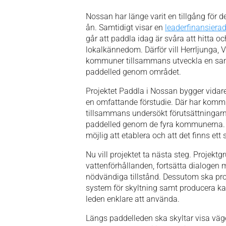
Nossan har länge varit en tillgång för
ån. Samtidigt visar en
leaderfinansierad
går att paddla idag är svåra att hitta 
lokalkännedom. Därför vill Herrljunga,
kommuner tillsammans utveckla en sa
paddelled genom området.
Projektet Paddla i Nossan bygger vidar
en omfattande förstudie. Där har kommu
tillsammans undersökt förutsättningarna
paddelled genom de fyra kommunerna. F
möjlig att etablera och att det finns et
Nu vill projektet ta nästa steg. Projekt
vattenförhållanden, fortsätta dialogen
nödvändiga tillstånd. Dessutom ska pro
system för skyltning samt producera ka
leden enklare att använda.
Längs paddelleden ska skyltar visa väg