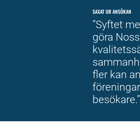
SAXAT UR ANSÖKAN
”Syftet me
göra Noss
kvalitetss
sammanhå
fler kan 
föreningar
besökare.”