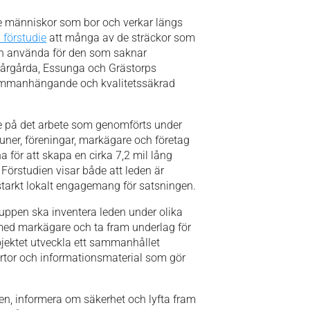
 de människor som bor och verkar längs
 förstudie
att många av de sträckor som
och använda för den som saknar
 Vårgårda, Essunga och Grästorps
mmanhängande och kvalitetssäkrad
e på det arbete som genomförts under
ner, föreningar, markägare och företag
 för att skapa en cirka 7,2 mil lång
örstudien visar både att leden är
t starkt lokalt engagemang för satsningen.
gruppen ska inventera leden under olika
 med markägare och ta fram underlag för
jektet utveckla ett sammanhållet
rtor och informationsmaterial som gör
en, informera om säkerhet och lyfta fram