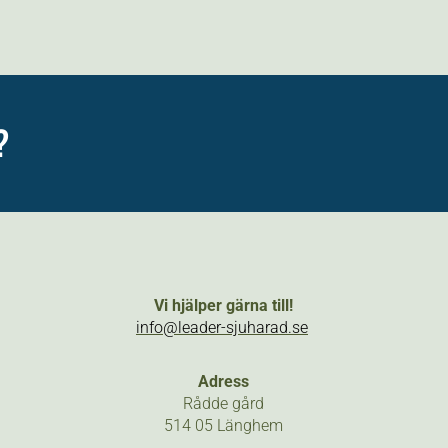
?
Vi hjälper gärna till!
info@leader-sjuharad.se
Adress
Rådde gård
514 05 Länghem