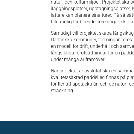
natur- och kulturmiljöer. Projektet sk
iläggningsplatser, upptagningsplatser, 
lättare kan planera sina turer. På så sät
tillgänglig för boende, föreningar, skolo
Samtidigt vill projektet skapa långsiktig
Därför ska kommuner, föreningar, före
en modell för drift, underhåll och samve
långsiktiga förutsättningar för en pad
under många år framöver.
När projektet är avslutat ska en samm
kvalitetssäkrad paddelled finnas på pla
för fler att upptäcka ån och de natur- o
sträckning.