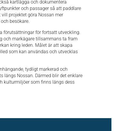
a också kartlägga och dokumentera
lyftpunkter och passager så att paddlare
t vill projektet göra Nossan mer
r och besökare.
a förutsättningar för fortsatt utveckling.
tag och markägare tillsammans ta fram
rkan kring leden. Målet är att skapa
delled som kan användas och utvecklas
anhängande, tydligt markerad och
ts längs Nossan. Därmed blir det enklare
ch kulturmiljöer som finns längs dess