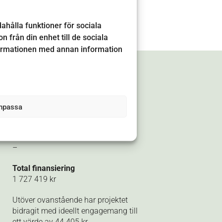
ahålla funktioner för sociala
 från din enhet till de sociala
formationen med annan information
OM FINANSIERINGEN
Leaderstöd
npassa
1 727 419 kr
Medfinansiering från annan part:
–
Total finansiering
1 727 419 kr
Utöver ovanstående har projektet
bidragit med ideellt engagemang till
ett värde av 44 405 kr.