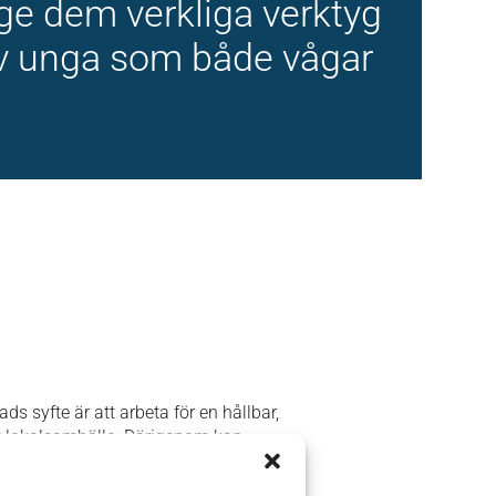
e ge dem verkliga verktyg
av unga som både vågar
ds syfte är att arbeta för en hållbar,
t lokalsamhälle. Därigenom kan