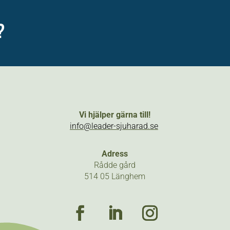
?
Vi hjälper gärna till!
info@leader-sjuharad.se
Adress
Rådde gård
514 05 Länghem