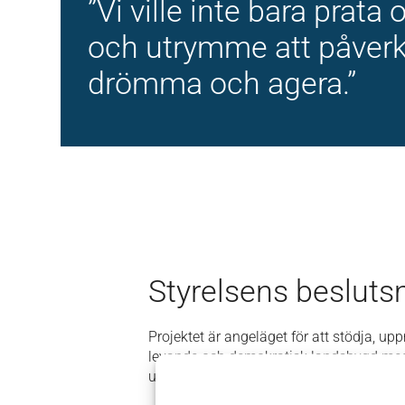
”Vi ville inte bara prat
och utrymme att påverk
drömma och agera.”
Styrelsens besluts
Projektet är angeläget för att stödja, up
levande och demokratisk landsbygd med
ungdomars delaktighet, samverkan och 