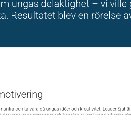
a om ungas delaktighet – vi vill
a. Resultatet blev en rörelse 
motivering
pmuntra och ta vara på ungas idéer och kreativitet. Leader Sjuhära
 det unga engagemanget och känslan av att kunna påverka sit
entreprnörskap stärkas i området.