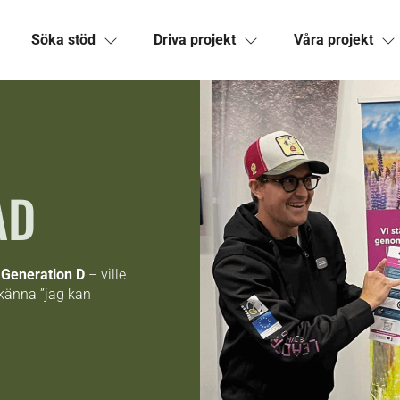
Söka stöd
Driva projekt
Våra projekt
AD
e
Generation D
– ville
 känna ”jag kan