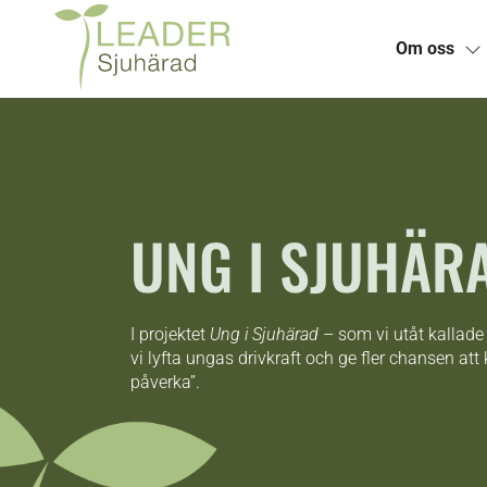
Om oss
Skip
to
content
UNG I SJUHÄR
I projektet
Ung i Sjuhärad
– som vi utåt kallad
vi lyfta ungas drivkraft och ge fler chansen att
påverka”.