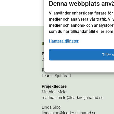
Denna webbplats anv
Vi använder enhetsidentifierare för 
medier och analysera vår trafik. Vi 
medier och annons- och analysföre
som du har tillhandahållit eller som
Hantera tjänster
OM PROJEKTET
Projektperiod
Tillåt a
2022-2023
Projektägare
Leader Sjuhärad
Projektledare
Mathias Melo
mathias.melo@leader-sjuharad.se
Linda Sjöö
linda.sjoo@leader-sjuharad.se