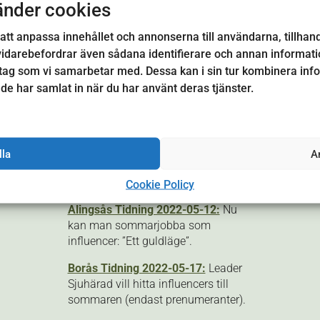
änder cookies
att anpassa innehållet och annonserna till användarna, tillhand
vidarebefordrar även sådana identifierare och annan information
tag som vi samarbetar med. Dessa kan i sin tur kombinera in
 de har samlat in när du har använt deras tjänster.
PROJEKTET I MEDIA
P4 Sjuhärad 2022-05-10:
Udda
lla
A
sommarjobbet – här söker man
sommarinfluencers.
Cookie Policy
Alingsås Tidning 2022-05-12:
Nu
kan man sommarjobba som
influencer: ”Ett guldläge”.
Borås Tidning 2022-05-17:
Leader
Sjuhärad vill hitta influencers till
sommaren (endast prenumeranter).