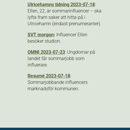
Ulricehamns tidning 2023-07-18
:
Ellen, 22, är sommarinfluencer – ska
lyfta fram saker att hitta på i
Ulricehamn (endast prenumeranter).
SVT morgon
:
Influencer Ellen
besöker studion.
OMNI 2023-07-23
: Ungdomar på
landet får sommarjobb som
influerare.
Resumé 2023-07-18
:
Sommarjobbande influencers
marknadsför kommunen.