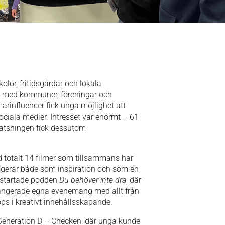
lor, fritidsgårdar och lokala
 med kommuner, föreningar och
rinfluencer fick unga möjlighet att
sociala medier. Intresset var enormt – 61
 satsningen fick dessutom
d totalt 14 filmer som tillsammans har
ngerar både som inspiration och som en
 startade podden
Du behöver inte dra
, där
rangerade egna evenemang med allt från
ps i kreativt innehållsskapande.
t Generation D – Checken, där unga kunde