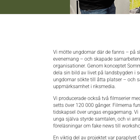
Vi mötte ungdomar där de fanns – på sko
evenemang – och skapade samarbeten
organisationer. Genom konceptet Somma
dela sin bild av livet på landsbygden i 
ungdomar sökte till åtta platser – och
uppmärksamhet i riksmedia.
Vi producerade också två filmserier me
setts över 120 000 gånger. Filmerna fu
tidskapsel över ungas engagemang. Vi
unga själva styrde samtalen, och vi ar
föreläsningar om fake news till worksho
En viktig del av projektet var paraplye